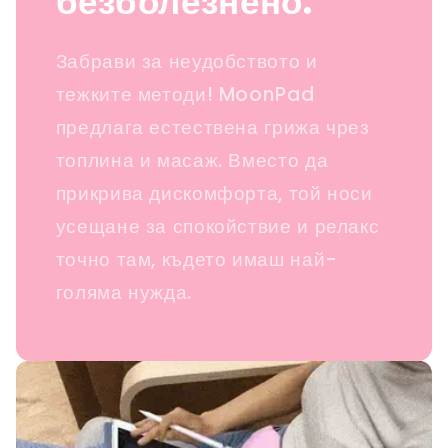
безболезнено.
Забрави за неудобството и
тежките методи! MoonPad
предлага естествена грижа чрез
топлина и масаж. Вместо да
прикрива дискомфорта, той носи
усещане за спокойствие и релакс
точно там, където имаш най-
голяма нужда.