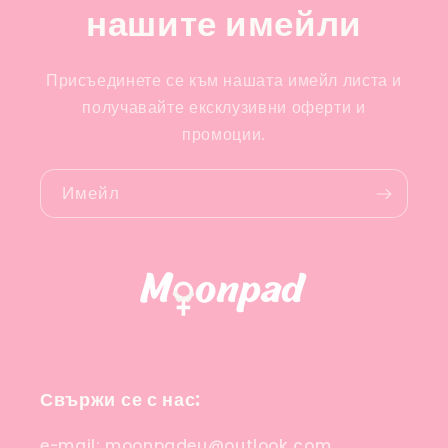
нашите имейли
Присъединете се към нашата имейл листа и
получавайте ексклузивни оферти и
промоции.
Имейл
Свържи се с нас:
e-mail: moonpadeu@outlook.com