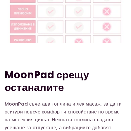
MoonPad срещу
останалите
MoonPad съчетава топлина и лек масаж, за да ти
осигури повече комфорт и спокойствие по време
на месечния цикъл. Нежната топлина създава
усещане за отпускане, а вибрациите добавят