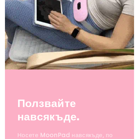
Ползвайте
навсякъде.
Носете MoonPad навсякъде, по