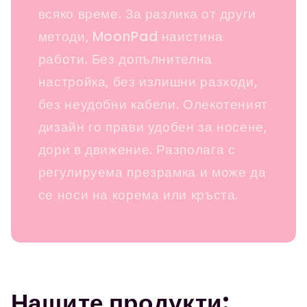
всяко време. За разлика от други
методи, MoonPad наистина
работи. Без допълнителна
настройка, без излишни разходи,
без неудобни кабели. Олекотеният
дизайн го прави удобен за носене,
дори в движение. Разполага с
регулируема презрамка и може да
се носи на корема или кръста.
Нашите продукти: