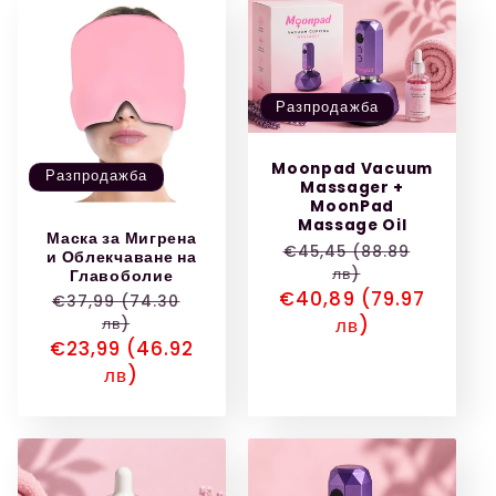
Разпродажба
Moonpad Vacuum
Разпродажба
Massager +
MoonPad
Massage Oil
Маска за Мигрена
Обичайна
€45,45 (88.89
и Облекчаване на
лв)
Главоболие
цена
Цена
€40,89 (79.97
Обичайна
€37,99 (74.30
при
лв)
лв)
цена
Цена
€23,99 (46.92
разпродажба
при
лв)
разпродажба