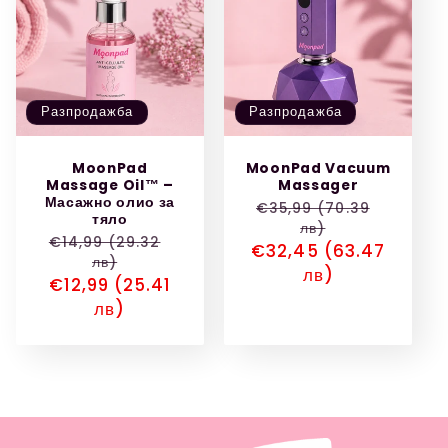
Разпродажба
Разпродажба
MoonPad
MoonPad Vacuum
Massage Oil™ –
Massager
Масажно олио за
Обичайна
€35,99 (70.39
тяло
лв)
цена
Обичайна
€14,99 (29.32
Цена
€32,45 (63.47
лв)
цена
при
лв)
Цена
€12,99 (25.41
разпродажба
при
лв)
разпродажба