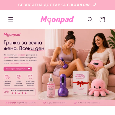
Преминаване
БЕЗПЛАТНА ДОСТАВКА С BOXNOW! 💕
към
съдържанието
Количка