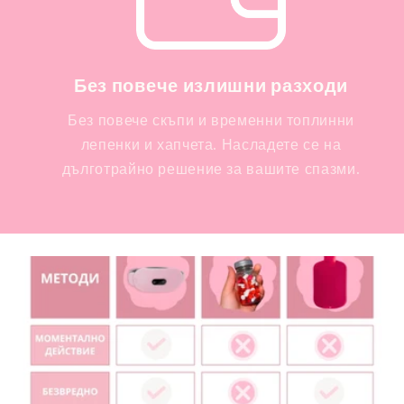
Без повече излишни разходи
Без повече скъпи и временни топлинни
лепенки и хапчета. Насладете се на
дълготрайно решение за вашите спазми.