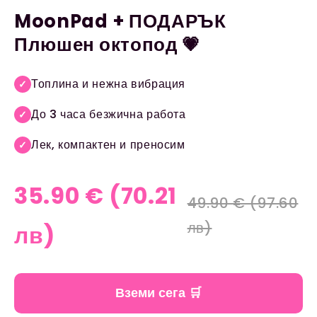
MoonPad + ПОДАРЪК
Плюшен октопод 💗
Топлина и нежна вибрация
✓
До 3 часа безжична работа
✓
Лек, компактен и преносим
✓
35.90 € (70.21
49.90 € (97.60
лв)
лв)
Вземи сега 🛒