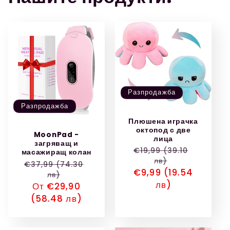
Разпродажба
Разпродажба
Плюшена играчка
октопод с две
MoonPad -
лица
загряващ и
Обичайна
€19,99 (39.10
масажиращ колан
лв)
цена
Обичайна
€37,99 (74.30
Цена
€9,99 (19.54
лв)
цена
при
лв)
Цена
От €29,90
разпродажба
при
(58.48 лв)
разпродажба